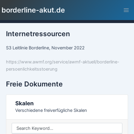
Zum
Mai
borderline-akut.de
Inhalt
Me
springen
Internetressourcen
S3 Leitlinie Borderline, November 2022
https://www.awmf.org/service/awmf-aktuell/borderline-
persoenlichkeitsstoerung
Freie Dokumente
Skalen
Verschiedene freiverfügliche Skalen