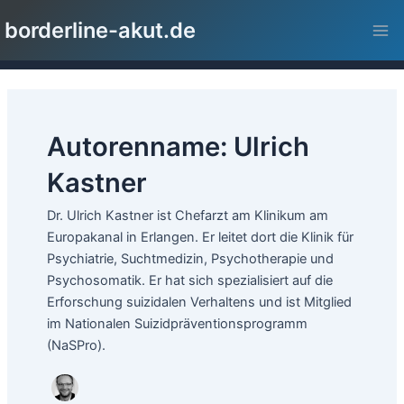
Zum
Seitennummerierung
Mai
borderline-akut.de
Inhalt
der
Me
springen
Beiträge
Autorenname: Ulrich
Kastner
Dr. Ulrich Kastner ist Chefarzt am Klinikum am
Europakanal in Erlangen. Er leitet dort die Klinik für
Psychiatrie, Suchtmedizin, Psychotherapie und
Psychosomatik. Er hat sich spezialisiert auf die
Erforschung suizidalen Verhaltens und ist Mitglied
im Nationalen Suizidpräventionsprogramm
(NaSPro).