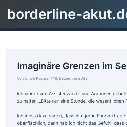
Zum
Beitragsnavigation
borderline-akut.d
Inhalt
springen
Imaginäre Grenzen im S
Von
Ulrich Kastner
/
18. Dezember 2023
Ich wurde von Assistenzärzte und Ärztinnen gebete
zu halten. „Bitte nur eine Stunde, die wesentliche
Ich muss dazu sagen, dass ich gerne Kurzvorträge h
oberflächlich, dann hab ich nicht das Gefühl, dass