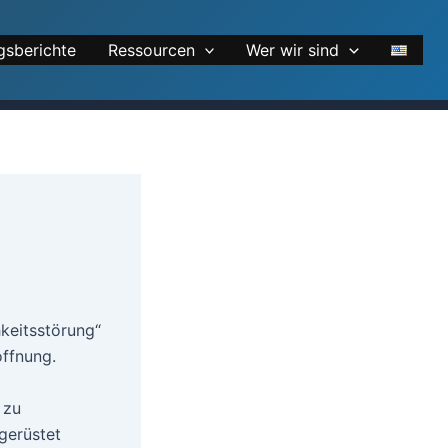
gsberichte
Ressourcen
Wer wir sind
keitsstörung“
offnung.
 zu
gerüstet