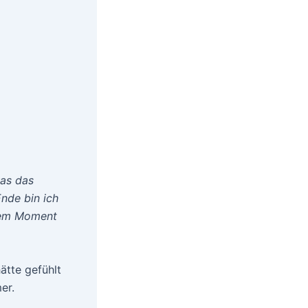
was das
Ende bin ich
 dem Moment
ätte gefühlt
er.