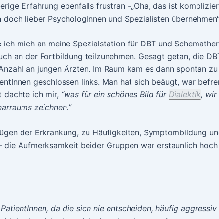
herige Erfahrung ebenfalls frustran -„Oha, das ist komplizier
n doch lieber PsychologInnen und Spezialisten übernehmen“
 ich mich an meine Spezialstation für DBT und Schemather
auch an der Fortbildung teilzunehmen. Gesagt getan, die D
 Anzahl an jungen Ärzten. Im Raum kam es dann spontan zu 
ientInnen geschlossen links. Man hat sich beäugt, war befre
t dachte ich mir,
“was für ein schönes Bild für
Dialektik
, wi
narraums zeichnen.”
zügen der Erkrankung, zu Häufigkeiten, Symptombildung un
– die Aufmerksamkeit beider Gruppen war erstaunlich hoch 
atientInnen, da die sich nie entscheiden, häufig aggressiv 