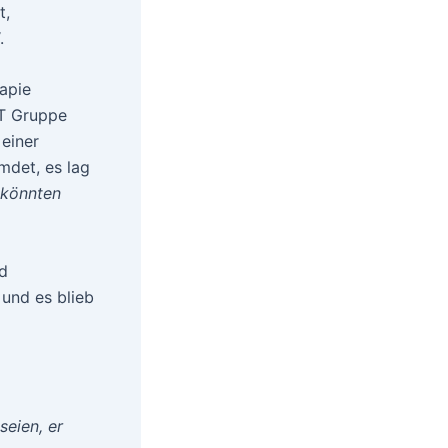
t,
.
apie
BT Gruppe
einer
mdet, es lag
r könnten
d
und es blieb
seien, er